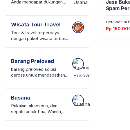
Anda mendapat dukungan
Jasa Buk
penuh, mulai dari brand
Spam Pe
terkenal, pelatihan
operasional, hingga sistem
Get Special P
Wisata Tour Travel
pemasaran teruji.
Rp
150.00
Tour & travel terpercaya
dengan paket wisata terbaik,
open trip, private trip, dan
layanan tiket perjalanan.
Liburan mudah, aman, dan
Barang Preloved
nyaman.
barang preloved solusi
cerdas untuk mendapatkan
produk fashion, tas branded,
atau dekorasi rumah
berkualitas tinggi dengan
Busana
harga yang lebih murah dan
terjangkau.
Pakaian, aksesoris, dan
sepatu untuk Pria, Wanita,
dan Anak-anak, gaya kasual
harian, outfit profesional,
hingga busana pesta elegan.