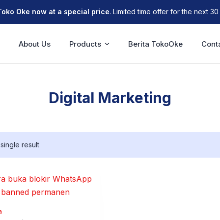
Toko Oke now at a special price
. Limited time offer for the next 30
e
About Us
Products
Berita TokoOke
Cont
Digital Marketing
single result
a