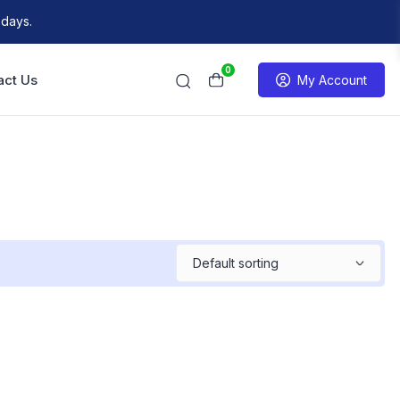
 days.
0
act Us
My Account