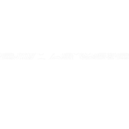
& FAQs
Payment & Delivery
y
nt
se Returns
er Care