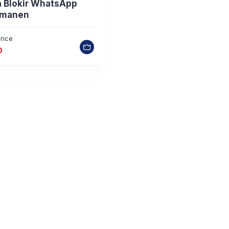
a Blokir WhatsApp
rmanen
rice
0