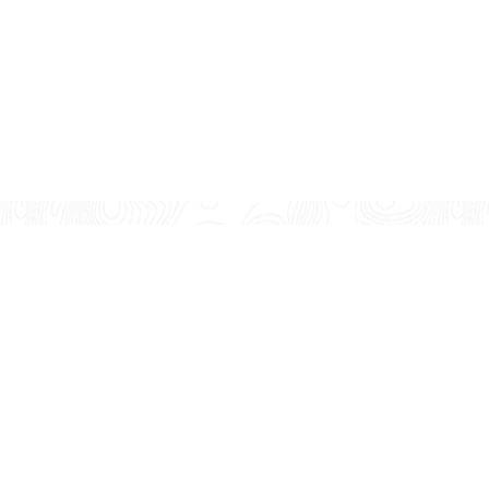
Company
Help 
About Us
Deliver
Contact Us
Payme
Disclaimer
Purcha
Privacy Policy
Custom