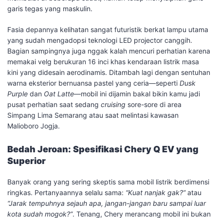
garis tegas yang maskulin.
​Fasia depannya kelihatan sangat futuristik berkat lampu utama
yang sudah mengadopsi teknologi LED projector canggih.
Bagian sampingnya juga nggak kalah mencuri perhatian karena
memakai velg berukuran 16 inci khas kendaraan listrik masa
kini yang didesain aerodinamis. Ditambah lagi dengan sentuhan
warna eksterior bernuansa pastel yang ceria—seperti
Dusk
Purple
dan
Oat Latte
—mobil ini dijamin bakal bikin kamu jadi
pusat perhatian saat sedang
cruising
sore-sore di area
Simpang Lima Semarang atau saat melintasi kawasan
Malioboro Jogja.
Bedah Jeroan: Spesifikasi Chery Q EV yang
Superior
​Banyak orang yang sering skeptis sama mobil listrik berdimensi
ringkas. Pertanyaannya selalu sama:
“Kuat nanjak gak?”
atau
“Jarak tempuhnya sejauh apa, jangan-jangan baru sampai luar
kota sudah mogok?”
. Tenang, Chery merancang mobil ini bukan