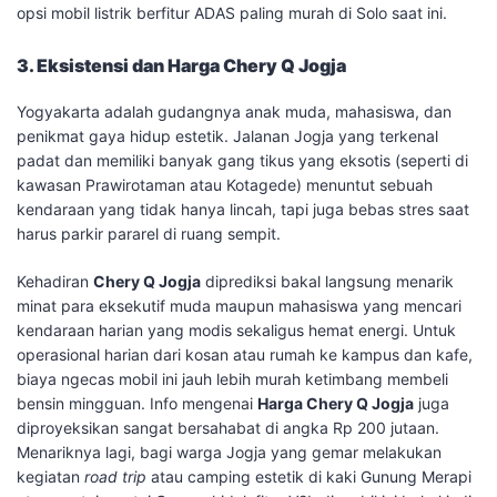
opsi mobil listrik berfitur ADAS paling murah di Solo saat ini.
3. Eksistensi dan Harga Chery Q Jogja
​Yogyakarta adalah gudangnya anak muda, mahasiswa, dan
penikmat gaya hidup estetik. Jalanan Jogja yang terkenal
padat dan memiliki banyak gang tikus yang eksotis (seperti di
kawasan Prawirotaman atau Kotagede) menuntut sebuah
kendaraan yang tidak hanya lincah, tapi juga bebas stres saat
harus parkir pararel di ruang sempit.
​Kehadiran
Chery Q Jogja
diprediksi bakal langsung menarik
minat para eksekutif muda maupun mahasiswa yang mencari
kendaraan harian yang modis sekaligus hemat energi. Untuk
operasional harian dari kosan atau rumah ke kampus dan kafe,
biaya ngecas mobil ini jauh lebih murah ketimbang membeli
bensin mingguan. Info mengenai
Harga Chery Q Jogja
juga
diproyeksikan sangat bersahabat di angka Rp 200 jutaan.
Menariknya lagi, bagi warga Jogja yang gemar melakukan
kegiatan
road trip
atau camping estetik di kaki Gunung Merapi