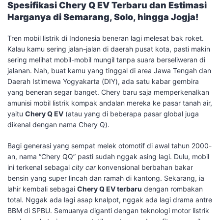
Spesifikasi Chery Q EV Terbaru dan Estimasi
Harganya di Semarang, Solo, hingga Jogja!
​Tren mobil listrik di Indonesia beneran lagi melesat bak roket.
Kalau kamu sering jalan-jalan di daerah pusat kota, pasti makin
sering melihat mobil-mobil mungil tanpa suara berseliweran di
jalanan. Nah, buat kamu yang tinggal di area Jawa Tengah dan
Daerah Istimewa Yogyakarta (DIY), ada satu kabar gembira
yang beneran segar banget. Chery baru saja memperkenalkan
amunisi mobil listrik kompak andalan mereka ke pasar tanah air,
yaitu
Chery Q EV
(atau yang di beberapa pasar global juga
dikenal dengan nama Chery Q).
​Bagi generasi yang sempat melek otomotif di awal tahun 2000-
an, nama “Chery QQ” pasti sudah nggak asing lagi. Dulu, mobil
ini terkenal sebagai
city car
konvensional berbahan bakar
bensin yang super lincah dan ramah di kantong. Sekarang, ia
lahir kembali sebagai
Chery Q EV terbaru
dengan rombakan
total. Nggak ada lagi asap knalpot, nggak ada lagi drama antre
BBM di SPBU. Semuanya diganti dengan teknologi motor listrik