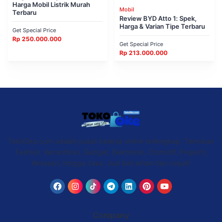
Harga Mobil Listrik Murah
Mobil
Terbaru
Review BYD Atto 1: Spek,
Harga & Varian Tipe Terbaru
Get Special Price
Rp
250.000.000
Get Special Price
Rp
213.000.000
TokoOke.com adalah pusat belanja online terlengkap. Temukan
Fashion, Kecantikan, Gadget, Elektronik, Otomotif, Properti,
Aksesori, hingga Jasa. Jual beli aman dan cepat!
Company