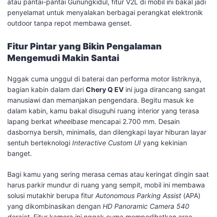
atau pantai-pantai Gunungkidul, fitur V2L di mobil ini bakal jadi
penyelamat untuk menyalakan berbagai perangkat elektronik
outdoor tanpa repot membawa genset.
Fitur Pintar yang Bikin Pengalaman
Mengemudi Makin Santai
​Nggak cuma unggul di baterai dan performa motor listriknya,
bagian kabin dalam dari
Chery Q EV
ini juga dirancang sangat
manusiawi dan memanjakan pengendara. Begitu masuk ke
dalam kabin, kamu bakal disuguhi ruang interior yang terasa
lapang berkat
wheelbase
mencapai 2.700 mm. Desain
dasbornya bersih, minimalis, dan dilengkapi layar hiburan layar
sentuh berteknologi
Interactive Custom UI
yang kekinian
banget.
Bagi kamu yang sering merasa cemas atau keringat dingin saat
harus parkir mundur di ruang yang sempit, mobil ini membawa
solusi mutakhir berupa fitur
Autonomous Parking Assist
(APA)
yang dikombinasikan dengan
HD Panoramic Camera 540
derajat
. Fitur kamera ini nggak cuma memperlihatkan area