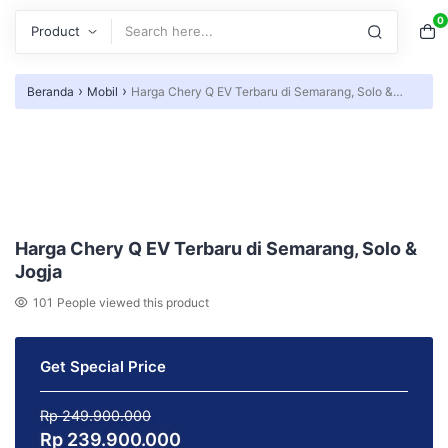
0
Search
›
›
Beranda
Mobil
Harga Chery Q EV Terbaru di Semarang, Solo &
Jogja
Harga Chery Q EV Terbaru di Semarang, Solo &
Jogja
101
People viewed this product
Get Special Price
Rp
249.900.000
Harga
Harga
Rp
239.900.000