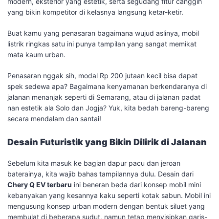
modern, eksterior yang estetik, serta segudang fitur canggih
yang bikin kompetitor di kelasnya langsung ketar-ketir.
​Buat kamu yang penasaran bagaimana wujud aslinya, mobil
listrik ringkas satu ini punya tampilan yang sangat memikat
mata kaum urban.
Penasaran nggak sih, modal Rp 200 jutaan kecil bisa dapat
spek sedewa apa? Bagaimana kenyamanan berkendaranya di
jalanan menanjak seperti di Semarang, atau di jalanan padat
nan estetik ala Solo dan Jogja? Yuk, kita bedah bareng-bareng
secara mendalam dan santai!
Desain Futuristik yang Bikin Dilirik di Jalanan
​Sebelum kita masuk ke bagian dapur pacu dan jeroan
baterainya, kita wajib bahas tampilannya dulu. Desain dari
Chery Q EV terbaru
ini beneran beda dari konsep mobil mini
kebanyakan yang kesannya kaku seperti kotak sabun. Mobil ini
mengusung konsep urban modern dengan bentuk siluet yang
membulat di beberapa sudut, namun tetap menyisipkan garis-