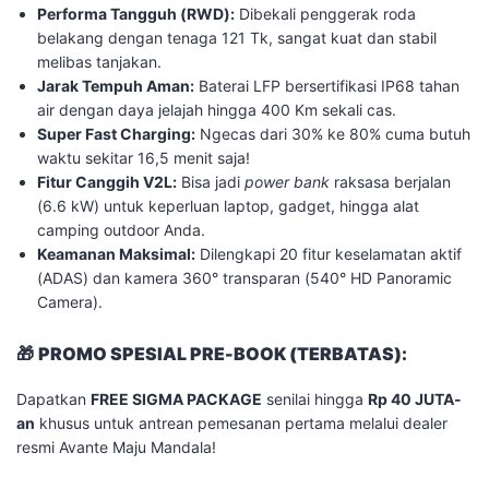
Performa Tangguh (RWD):
Dibekali penggerak roda
belakang dengan tenaga 121 Tk, sangat kuat dan stabil
melibas tanjakan.
Jarak Tempuh Aman:
Baterai LFP bersertifikasi IP68 tahan
air dengan daya jelajah hingga 400 Km sekali cas.
Super Fast Charging:
Ngecas dari 30% ke 80% cuma butuh
waktu sekitar 16,5 menit saja!
Fitur Canggih V2L:
Bisa jadi
power bank
raksasa berjalan
(6.6 kW) untuk keperluan laptop, gadget, hingga alat
camping outdoor Anda.
Keamanan Maksimal:
Dilengkapi 20 fitur keselamatan aktif
(ADAS) dan kamera 360° transparan (540° HD Panoramic
Camera).
​🎁
PROMO SPESIAL PRE-BOOK (TERBATAS):
​Dapatkan
FREE SIGMA PACKAGE
senilai hingga
Rp 40 JUTA-
an
khusus untuk antrean pemesanan pertama melalui dealer
resmi Avante Maju Mandala!