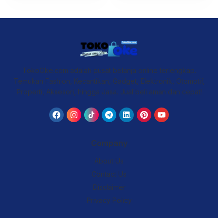
TokoOke.com adalah pusat belanja online terlengkap.
Temukan Fashion, Kecantikan, Gadget, Elektronik, Otomotif,
Properti, Aksesori, hingga Jasa. Jual beli aman dan cepat!
Company
About Us
Contact Us
Disclaimer
Privacy Policy