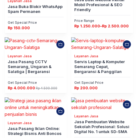
Layanan Jasa
Mobil Profesional & SEO
Jasa Buka Blokir WhatsApp
Friendly
Spam Permanen
Price Range
Get Special Price
Rentang
Rp
1.250.000
–
Rp
2.500.000
Rp
150.000
harga:
Rp 1.250.000
hingga
Rp 2.500.000
Layanan Jasa
Layanan Jasa
Jasa Pasang CCTV
Servis Laptop & Komputer
Semarang, Ungaran &
Semarang Cepat,
Salatiga | Bergaransi
Bergaransi & Panggilan
Get Special Price
Get Special Price
Rp
4.000.000
Rp
200.000
Rp
4.500.000
Harga
Harga
aslinya
saat
adalah:
ini
Rp 4.500.000.
adalah:
Rp 4.000.000.
Layanan Jasa
Jasa Pembuatan Website
Layanan Jasa
Sekolah Profesional: Solusi
Jasa Pasang Iklan Online:
Digital No. 1 untuk SD-SMA
Strategi Bisnis Anti Boncos