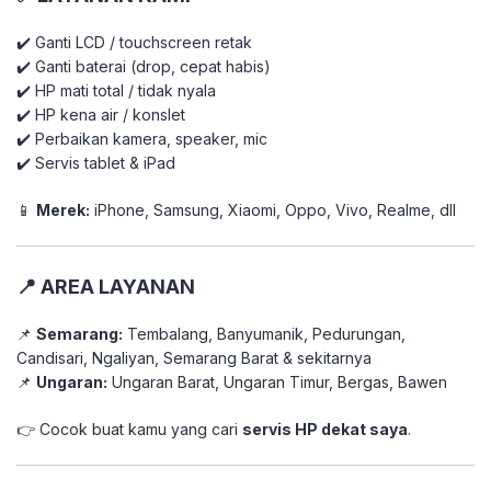
✔️ Ganti LCD / touchscreen retak
✔️ Ganti baterai (drop, cepat habis)
✔️ HP mati total / tidak nyala
✔️ HP kena air / konslet
✔️ Perbaikan kamera, speaker, mic
✔️ Servis tablet & iPad
📱
Merek:
iPhone, Samsung, Xiaomi, Oppo, Vivo, Realme, dll
📍 AREA LAYANAN
📌
Semarang:
Tembalang, Banyumanik, Pedurungan,
Candisari, Ngaliyan, Semarang Barat & sekitarnya
📌
Ungaran:
Ungaran Barat, Ungaran Timur, Bergas, Bawen
👉 Cocok buat kamu yang cari
servis HP dekat saya
.