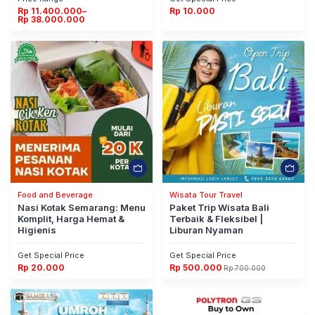
Rentang
Rp
11.400.000
–
Rp
10.000
harga:
Rp
38.000.000
Rp 11.400.000
hingga
Rp 38.000.000
Food and Beverage
Wisata Tour Travel
Nasi Kotak Semarang: Menu
Paket Trip Wisata Bali
Komplit, Harga Hemat &
Terbaik & Fleksibel |
Higienis
Liburan Nyaman
Get Special Price
Get Special Price
Rp
20.000
Rp
500.000
Rp
700.000
Harga
Harga
aslinya
saat
adalah:
ini
Rp 700.000.
adalah:
Rp 500.000.