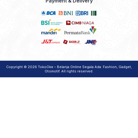
Payment & Delivery
Copyright © 2026
TokoOke – Belanja Online Segala Ada: Fashion, Gadget,
Otomotif
. All rights reserved.