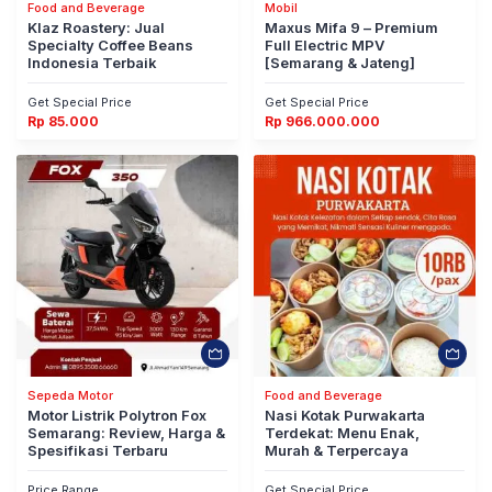
Food and Beverage
Mobil
Klaz Roastery: Jual
Maxus Mifa 9 – Premium
Specialty Coffee Beans
Full Electric MPV
Indonesia Terbaik
[Semarang & Jateng]
Get Special Price
Get Special Price
Rp
85.000
Rp
966.000.000
Sepeda Motor
Food and Beverage
Motor Listrik Polytron Fox
Nasi Kotak Purwakarta
Semarang: Review, Harga &
Terdekat: Menu Enak,
Spesifikasi Terbaru
Murah & Terpercaya
Price Range
Get Special Price