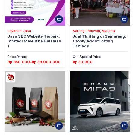
Layanan Jasa
Barang Preloved, Busana
Jasa SEO Website Terbaik:
Jual Thrifting di Semarang:
Strategi Melejit ke Halaman
Cropty Addict Rating
1
Tertinggi
Price Range
Get Special Price
Rentang
Rp
850.000
–
Rp
39.000.000
Rp
30.000
harga:
Rp 850.000
hingga
Rp 39.000.000