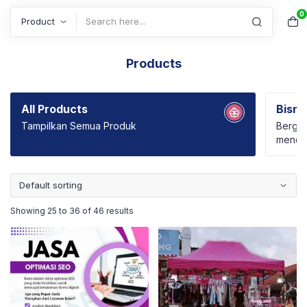
0
Search
Products
All Products
Bisni
Tampilkan Semua Produk
Bergab
mendap
brand 
hingga
Showing 25 to 36 of 46 results