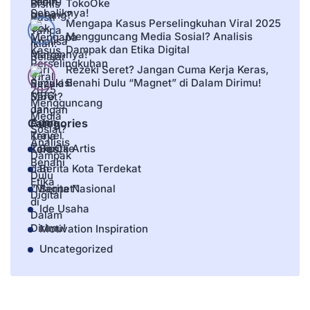
TokoOke
Mengapa Kasus Perselingkuhan Viral 2025
Mengguncang Media Sosial? Analisis
Dampak dan Etika Digital
Rezeki Seret? Jangan Cuma Kerja Keras,
Benahi Dulu “Magnet” di Dalam Dirimu!
Categories
Berita Artis
Berita Kota Terdekat
Berita Nasional
Ide Usaha
Motivation Inspiration
Uncategorized