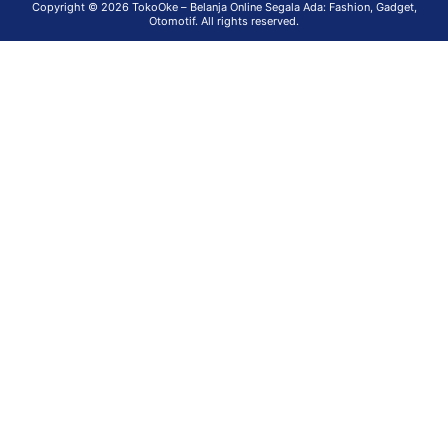
Copyright © 2026
TokoOke – Belanja Online Segala Ada: Fashion, Gadget,
Otomotif
. All rights reserved.